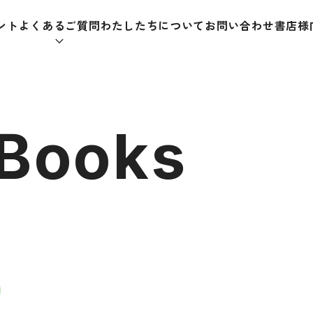
ント
よくあるご質問
わたしたちについて
お問い合わせ
書店様
本をさがす
 Books
助教材
辞典
教師
日本語学習辞典
日本語
漢字字典（辞典）
教室活
・ＣＤ
英語辞典
日本語