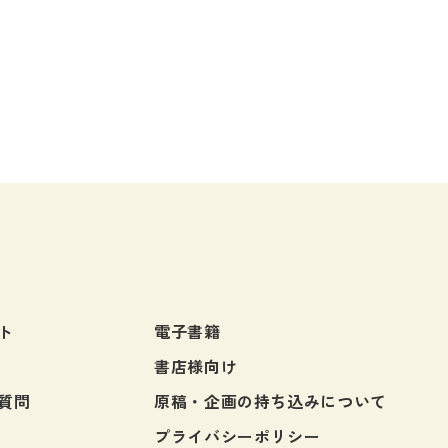
・絵教材
韓国語辞典
音声・
け補助
スペイン語辞典
語彙・
中国語辞典
文章・
ドイツ語辞典
文法
ポルトガル語辞典
表記
ロシア語辞典
言語学
各国語辞典
試験対
国語辞典
日本語
漢字・漢和辞典
異文化
ト
電子書籍
語学・文法辞典
多言語
書店様向け
表現・用字用語辞典
言語の
質問
原稿・企画の持ち込みについて
比較文化辞典
アカデ
プライバシーポリシー