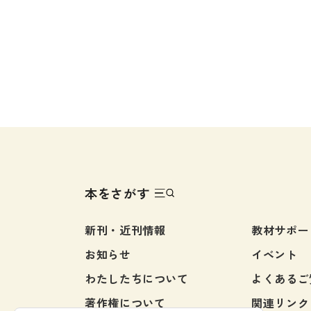
留学生向け専門分野
カード・ゲーム
子ども向け
絵本・子ども向
文法
図表
読解
発音・聴解
作文
会話
語彙・表現
本をさがす
表記（かな・漢字）
新刊・近刊情報
教材サポー
練習問題
お知らせ
イベント
日本語能力試験対策
わたしたちについて
よくあるご
日本留学試験対策
著作権について
関連リンク