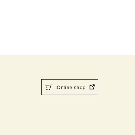
音韻
意味
談話・表現
策
教育事情
Online shop
間コミュニケーション
社会・言語政策
諸相
ミック・スキル