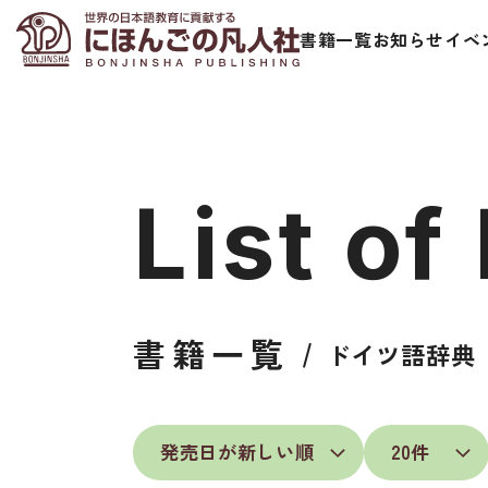
書籍一覧
お知らせ
イベ
List of
日本語学習者用教科書
視聴覚・補
書籍一覧
ドイツ語辞典
総合教科書
ビデオ・ＤＶＤ
ビジネスパーソン・研修生向け
コンピューター
短期滞在者向け
カセットテープ