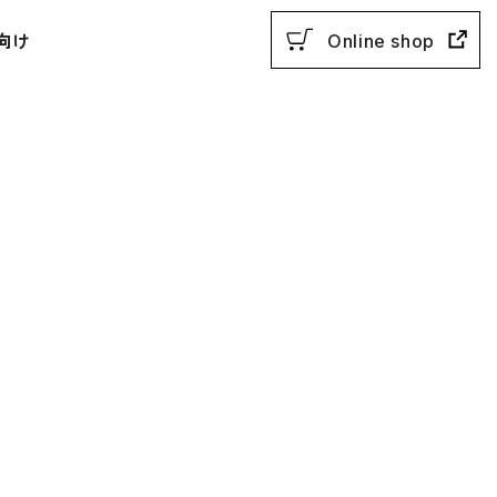
向け
Online shop
用参考書
教授法
動参考書
概説