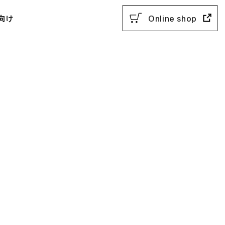
向け
Online shop
用参考書
教授法
動参考書
概説