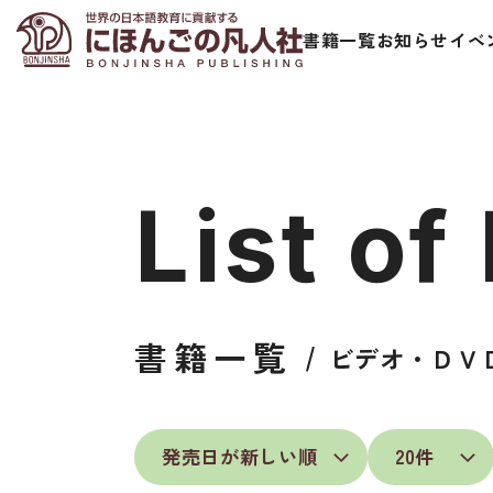
書籍一覧
お知らせ
イベ
List of
日本語学習者用教科書
視聴覚・補
書籍一覧
ビデオ・ＤＶ
総合教科書
ビデオ・ＤＶＤ
ビジネスパーソン・研修生向け
コンピューター
短期滞在者向け
カセットテープ