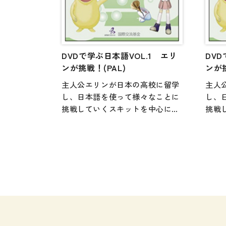
DVDで学ぶ日本語VOL.1 エリ
DVD
ンが挑戦！(PAL)
ンが
主人公エリンが日本の高校に留学
主人
し、日本語を使って様々なことに
し、
挑戦していくスキットを中心にし
挑戦
たDVD教材。「語学学習」と「異
たD
文化・多文化理解」という2つの柱
文化
があり、多様な学習者が、それぞ
があ
れの興味や関心に合わせて使用で
れの
きるよう、素材提供型の映像教材
きる
になっています。独習用としては
にな
もちろん、授業の活性化にも活用
もち
できる1冊。NTSC版とPAL版があ
できる
る。
る。