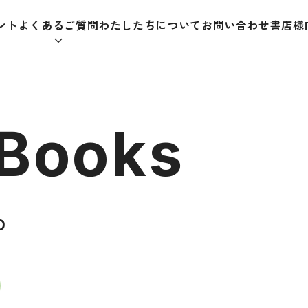
ント
よくあるご質問
わたしたちについて
お問い合わせ
書店様
本をさがす
 Books
助教材
辞典
教師
Ｄ
日本語学習辞典
日本語
漢字字典（辞典）
教室活
・ＣＤ
英語辞典
日本語