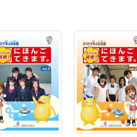
・絵教材
韓国語辞典
音声・
け補助
スペイン語辞典
語彙・
中国語辞典
文章・
ドイツ語辞典
文法
ポルトガル語辞典
表記
ロシア語辞典
言語学
各国語辞典
試験対
国語辞典
日本語
漢字・漢和辞典
異文化
語学・文法辞典
多言語
表現・用字用語辞典
言語の
比較文化辞典
アカデ