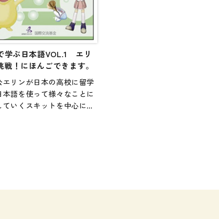
で学ぶ日本語VOL.1 エリ
挑戦！にほんごできます。
公エリンが日本の高校に留学
日本語を使って様々なことに
していくスキットを中心にし
VD教材。「語学学習」と「異
・多文化理解」という2つの柱
り、多様な学習者が、それぞ
興味や関心に合わせて使用で
よう、素材提供型の映像教材
っています。独習用としては
ろん、授業の活性化にも活用
1冊。NTSC版とPAL版があ