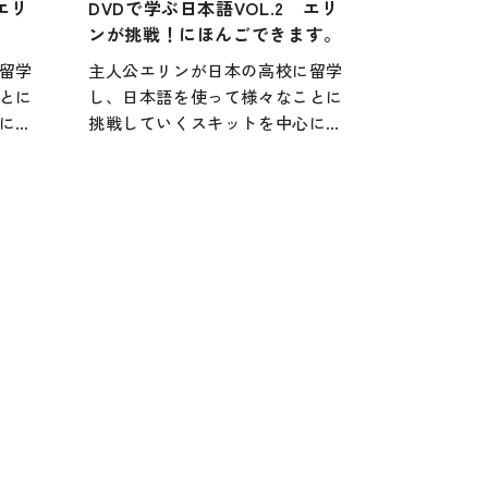
エリ
DVDで学ぶ日本語VOL.2 エリ
行物
ンが挑戦！にほんごできます。
留学
主人公エリンが日本の高校に留学
とに
し、日本語を使って様々なことに
にし
挑戦していくスキットを中心にし
と「異
たDVD教材。「語学学習」と「異
つの柱
文化・多文化理解」という2つの柱
れぞ
があり、多様な学習者が、それぞ
用で
れの興味や関心に合わせて使用で
教材
きるよう、素材提供型の映像教材
ては
になっています。独習用としては
活用
もちろん、授業の活性化にも活用
版があ
できる1冊。NTSC版とPAL版があ
る。