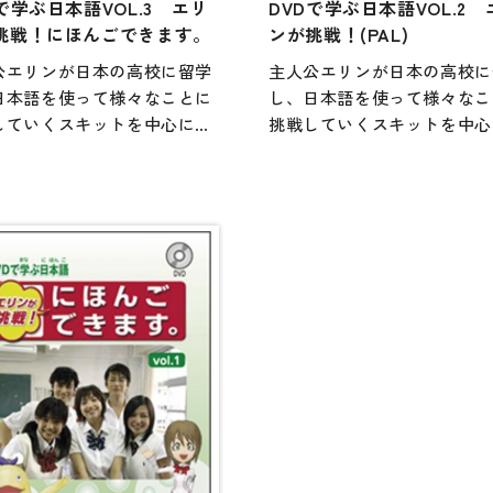
で学ぶ日本語VOL.3 エリ
DVDで学ぶ日本語VOL.2 
定期刊
挑戦！にほんごできます。
ンが挑戦！(PAL)
公エリンが日本の高校に留学
主人公エリンが日本の高校に
日本語を使って様々なことに
し、日本語を使って様々なこ
していくスキットを中心にし
挑戦していくスキットを中心
VD教材。「語学学習」と「異
たDVD教材。「語学学習」
・多文化理解」という2つの柱
文化・多文化理解」という2
り、多様な学習者が、それぞ
があり、多様な学習者が、そ
興味や関心に合わせて使用で
れの興味や関心に合わせて使
よう、素材提供型の映像教材
きるよう、素材提供型の映像
っています。独習用としては
になっています。独習用とし
ろん、授業の活性化にも活用
もちろん、授業の活性化にも
1冊。NTSC版とPAL版があ
できる1冊。NTSC版とPAL
る。