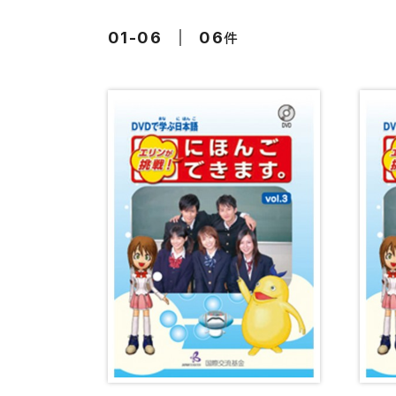
留学生向け専門分野
カード・ゲーム
件
01-06
06
子ども向け
絵本・子ども向
文法
図表
読解
発音・聴解
作文
会話
語彙・表現
表記（かな・漢字）
練習問題
日本語能力試験対策
日本留学試験対策