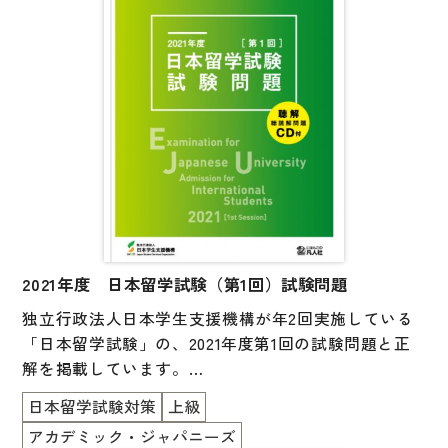
が収録されており、巻末には参考資料として実施要
項、応募者数・受験者数一覧、試験会場一覧、シラバ
ス（出題範囲）、音声スクリプトが掲載されていま
す。聴解・聴読解音声CD付。
受験指導をなさる方と受験者に必携の一冊です。
2021年度 日本留学試験（第1回）試験問題
独立行政法人日本学生支援機構が年2回実施している
「日本留学試験」の、2021年度第1回の試験問題と正
解を掲載しています。
一冊に「日本語」「理科」「総合科目」「数学（コー
日本留学試験対策
上級
ス 1 ／コース 2）」がすべて掲載されています。
アカデミック・ジャパニーズ
また、「日本語」以外の科目の英語版も掲載されてい