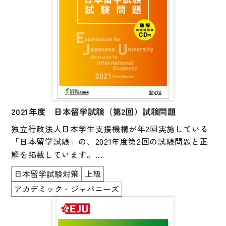
す。聴解・聴読解音声CD付。
受験指導をなさる方と受験者に必携の一冊です。
2021年度 日本留学試験（第2回）試験問題
独立行政法人日本学生支援機構が年2回実施している
「日本留学試験」の、
2021年度第2回
の試験問題と正
解を掲載しています。
一冊に「日本語」「理科」「総合科目」「数学（コー
日本留学試験対策
上級
ス 1 ／コース 2）」がすべて掲載されています。
アカデミック・ジャパニーズ
また、「日本語」以外の科目の英語版も掲載されてい
ます。
付属の CD には日本語科目の「聴解・聴読解」の音声