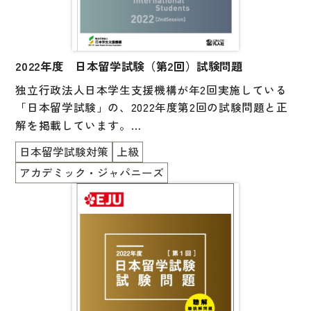
2022年度 日本留学試験（第2回）試験問題
独立行政法人日本学生支援機構が年2回実施している
「日本留学試験」の、
2022年度第2回
の試験問題と正
解を掲載しています。
一冊に「日本語」「理科」「総合科目」「数学（コー
日本留学試験対策
上級
ス 1 ／コース 2）」がすべて掲載されています。
アカデミック・ジャパニーズ
また、「日本語」以外の科目の英語版も掲載されてい
ます。
付属の CD には日本語科目の「聴解・聴読解」の音声
が収録されており、巻末には参考資料として実施要
項、応募者数・受験者数一覧、試験会場一覧、シラバ
ス（出題範囲）、音声スクリプトが掲載されていま
す。聴解・聴読解音声CD付。
受験指導をなさる方と受験者に必携の一冊です。