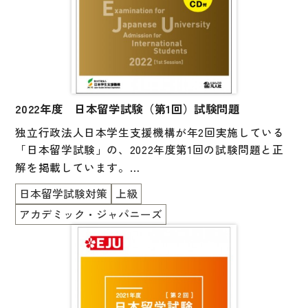
2022年度 日本留学試験（第1回）試験問題
独立行政法人日本学生支援機構が年2回実施している
「日本留学試験」の、
2022年度第1回
の試験問題と正
解を掲載しています。
一冊に「日本語」「理科」「総合科目」「数学（コー
日本留学試験対策
上級
ス 1 ／コース 2）」がすべて掲載されています。
アカデミック・ジャパニーズ
また、「日本語」以外の科目の英語版も掲載されてい
ます。
付属の CD には日本語科目の「聴解・聴読解」の音声
が収録されており、巻末には参考資料として実施要
項、応募者数・受験者数一覧、試験会場一覧、シラバ
ス（出題範囲）、音声スクリプトが掲載されていま