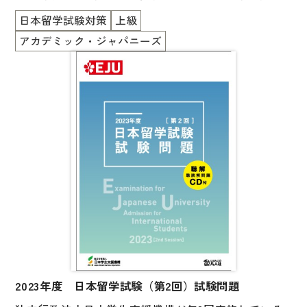
図表
れた試験問題のうち 1 回分が掲載されています。
日本留学試験対策
上級
一冊に「日本語」「理科」「総合科目」「数学（コー
辞典
アカデミック・ジャパニーズ
ス 1 ／コース 2）」と、「日本語」以外の科目の英語
版も掲載されています。
日本語学習辞典
付属のCDには日本語科目の「聴解・聴読解」の音声
漢字字典（辞典）
が収録されていて、巻末には実施要項、試験会場一
覧、シラバス（出題範囲）、音声スクリプトなどが掲
英語辞典
載されています。
韓国語辞典
スペイン語辞典
中国語辞典
ドイツ語辞典
ポルトガル語辞典
ロシア語辞典
2023年度 日本留学試験（第2回）試験問題
各国語辞典