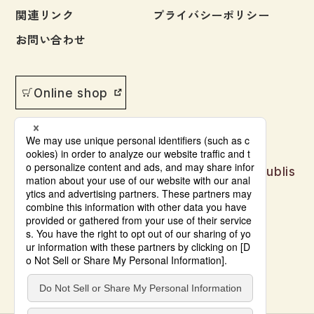
関連リンク
プライバシーポリシー
お問い合わせ
Online shop
Japanese language learning materials publis
hed by Bonjinsha
© Bonjinsha Co., LTD. All Rights Reserved.