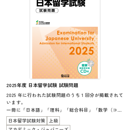
子ども向け
著作権について
文法
原稿・企画の持ち込みについて
読解
正誤表
発音・聴解
その他の質問
作文
会話
わたしたちについて
語彙・表現
表記（かな・漢字）
2025年度 日本留学試験 試験問題
お問い合わせ
2025 年に行われた試験問題のうち 1 回分が掲載されて
練習問題
います。
日本語能力試験対策
書店様向け
一冊に「日本語」「理科」「総合科目」「数学（コー
日本留学試験対策
ス 1 ／コース 2）」と、「日本語」以外の科目の英語
日本留学試験対策
上級
版も掲載されています。
各種試験対策
アカデミック・ジャパニーズ