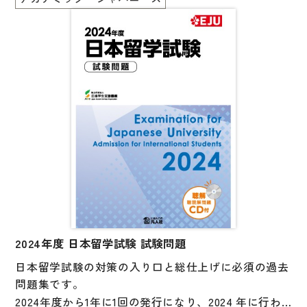
付属のCDには日本語科目の「聴解・聴読解」の音声
大学入試対策
が収録されていて、巻末には実施要項、試験会場一
覧、シラバス（出題範囲）、音声スクリプトなどが掲
学校情報
載されています。
日本語学習関連副読本
日本事情
定期刊行物
視聴覚・補助教材
ビデオ・ＤＶＤ
コンピューター
カセットテープ・ＣＤ
2024年度 日本留学試験 試験問題
カード・ゲーム・絵教材
日本留学試験の対策の入り口と総仕上げに必須の過去
問題集です。
絵本・子ども向け補助
2024年度から1年に1回の発行になり、2024 年に行わ