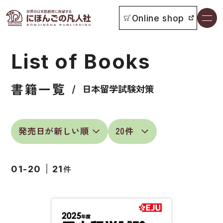
Online shop
書籍一覧
List of Books
本をさがす
書籍一覧
お知らせ
日本留学試験対策
イベント
日本語学習者用教科書
よくあるご質問
総合教科書
件
01-20
21
付属物の使い方について
ビジネスパーソン・研修生向け
教科書採用について
短期滞在者向け
書籍の内容について
留学生向け専門分野