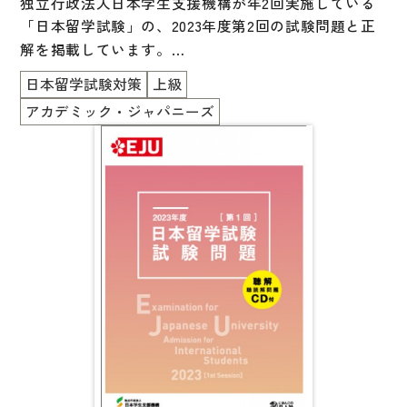
独立行政法人日本学生支援機構が年2回実施している
国語辞典
「日本留学試験」の、
2023年度第2回
の試験問題と正
解を掲載しています。
漢字・漢和辞典
一冊に「日本語」「理科」「総合科目」「数学（コー
日本留学試験対策
上級
語学・文法辞典
ス 1 ／コース 2）」がすべて掲載されています。
アカデミック・ジャパニーズ
また、「日本語」以外の科目の英語版も掲載されてい
表現・用字用語辞典
ます。
比較文化辞典
付属の CD には日本語科目の「聴解・聴読解」の音声
が収録されており、巻末には参考資料として実施要
教師用参考書
項、応募者数・受験者数一覧、試験会場一覧、シラバ
ス（出題範囲）、音声スクリプトが掲載されていま
日本語教授法
す。聴解・聴読解音声CD付。
教室活動参考書
受験指導をなさる方と受験者に必携の一冊です。
日本語概説
音声・音韻
語彙・意味