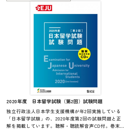
ます。
付属の CD には日本語科目の「聴解・聴読解」の音声
が収録されており、巻末には参考資料として実施要
項、応募者数・受験者数一覧、試験会場一覧、シラバ
ス（出題範囲）、音声スクリプトが掲載されていま
す。聴解・聴読解音声CD付。
受験指導をなさる方と受験者に必携の一冊です。
2020年度 日本留学試験（第2回）試験問題
独立行政法人日本学生支援機構が年2回実施している
「日本留学試験」の、2020年度第2回の試験問題と正
解を掲載しています。聴解・聴読解音声CD付。巻末