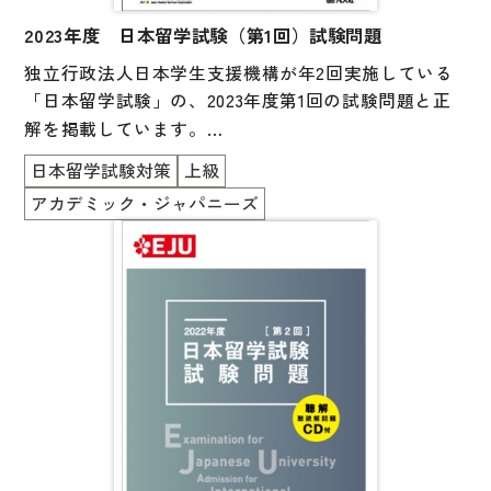
文章・談話・表現
2023年度 日本留学試験（第1回）試験問題
文法
独立行政法人日本学生支援機構が年2回実施している
表記
「日本留学試験」の、
2023年度第1回
の試験問題と正
言語学
解を掲載しています。
一冊に「日本語」「理科」「総合科目」「数学（コー
試験対策
日本留学試験対策
上級
ス 1 ／コース 2）」がすべて掲載されています。
アカデミック・ジャパニーズ
日本語教育事情
また、「日本語」以外の科目の英語版も掲載されてい
ます。
異文化間コミュニケーション
付属の CD には日本語科目の「聴解・聴読解」の音声
多言語社会・言語政策
が収録されており、巻末には参考資料として実施要
項、応募者数・受験者数一覧、試験会場一覧、シラバ
言語の諸相
ス（出題範囲）、音声スクリプトが掲載されていま
アカデミック・スキル
す。聴解・聴読解音声CD付。
受験指導をなさる方と受験者に必携の一冊です。
定期刊行物