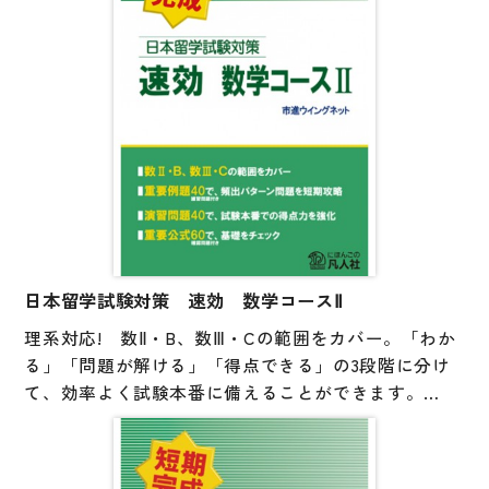
日本留学試験対策 速効 数学コースⅡ
理系対応! 数Ⅱ・B、数Ⅲ・Cの範囲をカバー。「わか
る」「問題が解ける」「得点できる」の3段階に分け
て、効率よく試験本番に備えることができます。
重要例題40で、頻出パターン問題を短期攻略!
演習問題40で、試験本番での得点力を強化!
重要公式60で、基礎をチェック!