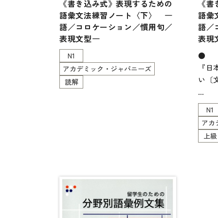
《書き込み式》表現するための
《書
各種試験対策
語彙文法練習ノート〈下〉 ―
語彙
大学入試対策
語／コロケーション／慣用句／
語／
表現文型―
表現
学校情報
●
N1
日本語学習関連副読本
『日
アカデミック・ジャパニーズ
日本事情
い〔
読解
定期刊行物
N1
「語
アカ
表現
上級
い書
［日
ミッ
本書
力試