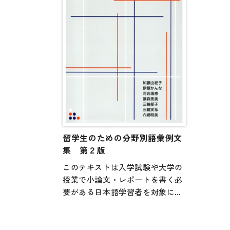
いら
「語
表現
調査
し、
その
万字
習す
した
さら
であ
留学生のための分野別語彙例文
学の
集 第２版
人社
このテキストは入学試験や大学の
本書
授業で小論文・レポートを書く必
現が
要がある日本語学習者を対象にし
のよ
た教科書です。入学試験の小論文
本書
の問題で出題された話題の中から
きる
主だった10の分野を選び、分野ご