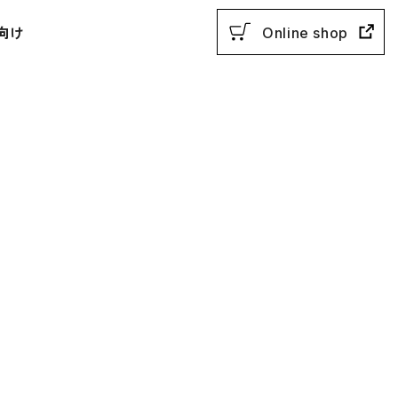
向け
Online shop
用参考書
教授法
動参考書
概説