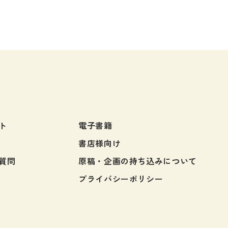
用方法と育成される能力］
の利用方法は二通りありま
まず、本書を一冊の独立した
として使用することが可能で
されている新出語彙と文型に
て、語彙解説と文法説明を読
がら理解を深め、さらに設問
ト
電子書籍
践力を養ってください。
、本書と先ほど述べた『日
書店様向け
で考えたくなる科学の問い
質問
原稿・企画の持ち込みについて
化と社会篇〕』とを併せて使
ることも可能です。
プライバシーポリシー
く深みのあるテーマで書かれ
章を味わいながら、本書で学
語彙・文型・表現が文や文脈
かに構成し、