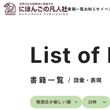
書籍一覧
お知らせ
イベ
List of
日本語学習者用教科書
視聴覚・補
書籍一覧
語彙・表現
総合教科書
ビデオ・ＤＶＤ
ビジネスパーソン・研修生向け
コンピューター
短期滞在者向け
カセットテープ