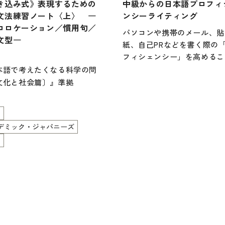
き込み式》表現するための
中級からの日本語プロフィ
定期刊
文法練習ノート〈上〉 ―
ンシーライティング
コロケーション／慣用句／
パソコンや携帯のメール、貼
文型―
紙、自己PRなどを書く際の
フィシェンシー」を高めるこ
目的としたライティング教材
本語で考えたくなる科学の問
す。①読み手に対する配慮が
文化と社会篇〕』
準拠
る「対人性」、②場面、状況
じた調整ができる「場面性」
らに③自分自身で推敲を重ね
・コロケーション・慣用句・
デミック・ジャパニーズ
正することができる「自己推
文型」の視点で学べる、新し
力」の3つに重点を置き、よ
き込み式日本語練習ノート！
なコミュニケーションを図れ
うになることを目指します。
本語能力試験N1対応・アカデ
クジャパニーズ教材
では、N1レベルの日本語能
験やアカデミックな場面で用