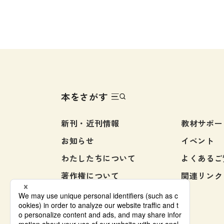
とに重要語彙を掲載しています。
語にはすべて英語・中国語・韓国
［利
語訳つき。すべての漢字にルビ。
本書
それぞれの語に豊富な例文がつい
す。
ています。
教材
す。
掲載
本をさがす
つい
みな
新刊・近刊情報
教材サポー
で実
次に
お知らせ
イベント
本語
わたしたちについて
よくあるご
〔文
用す
著作権について
関連リンク
幅広
お問い合わせ
た文
んだ
をい