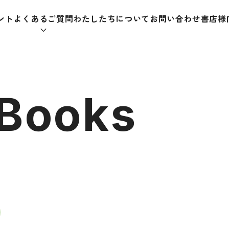
ント
よくあるご質問
わたしたちについて
お問い合わせ
書店様
本をさがす
 Books
助教材
辞典
教師
日本語学習辞典
日本語
漢字字典（辞典）
教室活
・ＣＤ
英語辞典
日本語