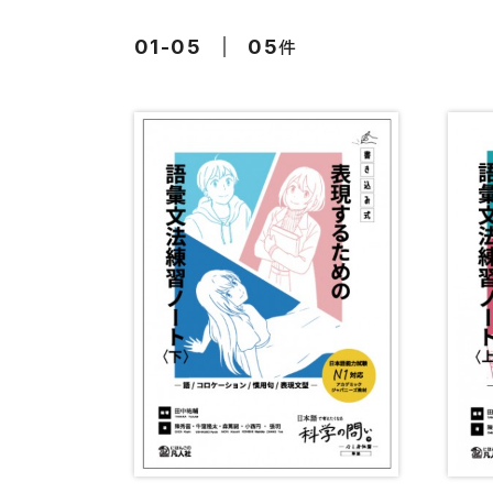
留学生向け専門分野
カード・ゲーム
件
01-05
05
子ども向け
絵本・子ども向
文法
図表
読解
発音・聴解
作文
会話
語彙・表現
表記（かな・漢字）
練習問題
日本語能力試験対策
日本留学試験対策