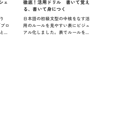
シェ
徹底！活用ドリル 書いて覚え
行物
る、書いて身につく
り
日本語の初級文型の中核をなす活
「プロ
用のルールを見やすい表にビジュ
とを
アル化しました。表でルールを確
で
認したら、徹底的にドリルし、95
でき
の文型練習でさらにドリル! 最後
に応
に、4択形式の問題で総復習できま
、さ
す。活用への苦手意識を解消し
、修
て、正確さ・流暢さを伸ばしまし
敲能
ょう。普段の授業や能力試験対策
り円滑
にプラスしてみてはいかがでしょ
るよ
うか。宿題帳としてもおススメで
す。