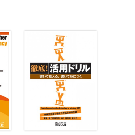
音韻
意味
談話・表現
策
教育事情
間コミュニケーション
社会・言語政策
諸相
ミック・スキル