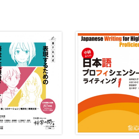
・絵教材
韓国語辞典
音声・
け補助
スペイン語辞典
語彙・
中国語辞典
文章・
ドイツ語辞典
文法
ポルトガル語辞典
表記
ロシア語辞典
言語学
各国語辞典
試験対
国語辞典
日本語
漢字・漢和辞典
異文化
語学・文法辞典
多言語
表現・用字用語辞典
言語の
比較文化辞典
アカデ