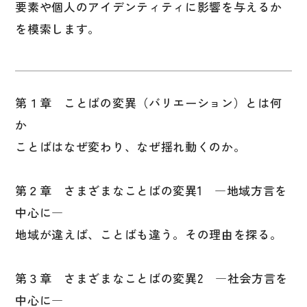
要素や個人のアイデンティティに影響を与えるか
図表
を模索します。
辞典
日本語学習辞典
漢字字典（辞典）
第１章 ことばの変異（バリエーション）とは何
英語辞典
か
ことばはなぜ変わり、なぜ揺れ動くのか。
韓国語辞典
スペイン語辞典
第２章 さまざまなことばの変異1 ―地域方言を
中国語辞典
中心に―
ドイツ語辞典
地域が違えば、ことばも違う。その理由を探る。
ポルトガル語辞典
ロシア語辞典
第３章 さまざまなことばの変異2 ―社会方言を
中心に―
各国語辞典