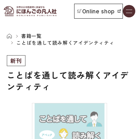
Online shop
書籍一覧
本をさがす
書籍一覧
ことばを通して読み解くアイデンティティ
お知らせ
新刊
ことばを通して読み解くアイデ
イベント
ンティティ
日本語学習者用教科書
よくあるご質問
総合教科書
付属物の使い方について
ビジネスパーソン・研修生向け
教科書採用について
短期滞在者向け
書籍の内容について
留学生向け専門分野