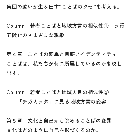
集団の違いが生み出す“ことばのクセ”を考える。
国語辞典
漢字・漢和辞典
Column 若者ことばと地域方言の相似性① ラ行
語学・文法辞典
五段化のさまざまな現象
表現・用字用語辞典
比較文化辞典
第４章 ことばの変異と言語アイデンティティ
ことばは、私たちが何に所属しているのかを映し
教師用参考書
出す。
日本語教授法
教室活動参考書
Column 若者ことばと地域方言の相似性②
「チガカッタ」に見る地域方言の変容
日本語概説
音声・音韻
第５章 文化と自己から眺めることばの変異
語彙・意味
文化はどのように自己を形づくるのか。