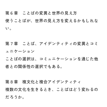
文章・談話・表現
文法
第６章 ことばの変異と世界の見え方
表記
使うことばが、世界の見え方を変えるかもしれな
い。
言語学
試験対策
第７章 ことば、アイデンティティの変異とコミ
日本語教育事情
ュニケーション
異文化間コミュニケーション
ことばの選択は、コミュニケーションを通じた他
多言語社会・言語政策
者との関係性の選択でもある。
言語の諸相
アカデミック・スキル
第８章 複文化と複合アイデンティティ
複数の文化を生きるとき、ことばはどう変わるの
定期刊行物
だろうか。