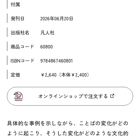
付属
大学入試対策
発刊日
2026年06月20日
学校情報
出版社名
凡人社
日本語学習関連副読本
日本事情
商品コード
60800
定期刊行物
ISBNコード
9784867460801
視聴覚・補助教材
定価
￥2,640（本体￥2,400）
ビデオ・ＤＶＤ
オンラインショップで注文する
コンピューター
カセットテープ・ＣＤ
カード・ゲーム・絵教材
具体的な事例を示しながら、ことばの変化がどの
絵本・子ども向け補助
ように起こり、そうした変化がどのような文化的