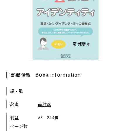
子ども向け
著作権について
文法
原稿・企画の持ち込みについて
読解
正誤表
発音・聴解
その他の質問
作文
会話
わたしたちについて
書籍情報
語彙・表現
Book information
表記（かな・漢字）
お問い合わせ
編・監
練習問題
著者
南雅彦
日本語能力試験対策
書店様向け
判型
A5 244頁
日本留学試験対策
ページ数
各種試験対策